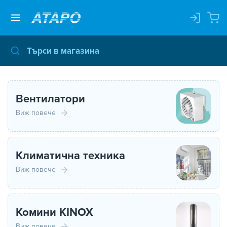
Вентилатори
Виж повече
Климатична техника
Виж повече
Комини KINOX
Виж повече