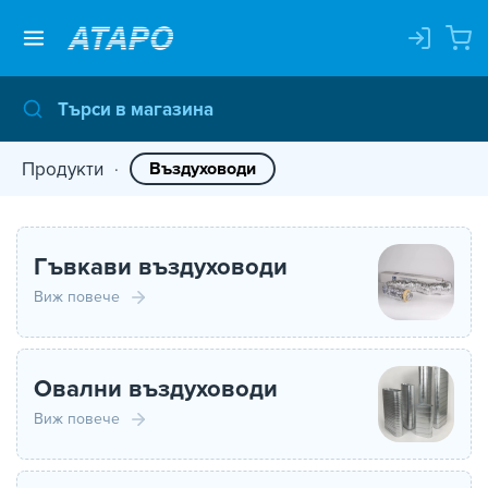
Продукти
Въздуховоди
Гъвкави въздуховоди
Виж повече
Овални въздуховоди
Виж повече