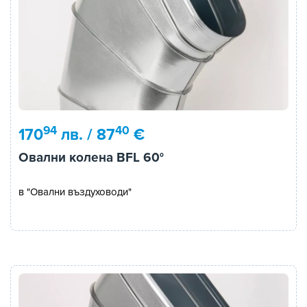
94
40
170
лв. / 87
€
Овални колена BFL 60°
в "Овални въздуховоди"