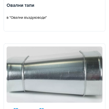
Овални тапи
в "Овални въздуховоди"