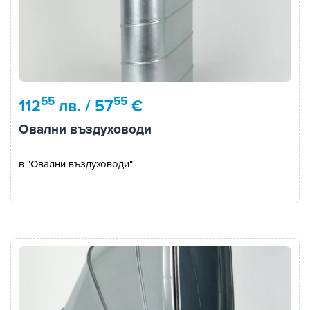
55
55
112
лв. / 57
€
Овални въздуховоди
в "Овални въздуховоди"