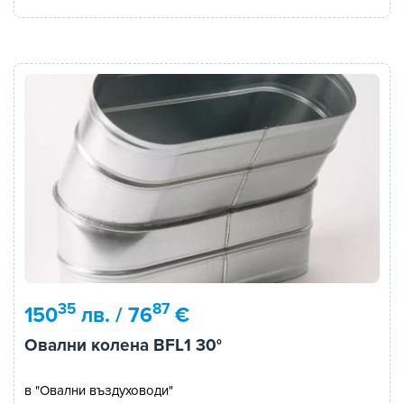
35
87
150
лв. / 76
€
Овални колена BFL1 30°
в "Овални въздуховоди"