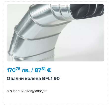
76
31
170
лв. / 87
€
Овални колена BFL1 90°
в "Овални въздуховоди"