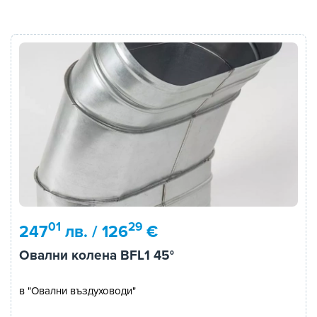
01
29
247
лв. / 126
€
Овални колена BFL1 45°
в "Овални въздуховоди"