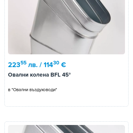
55
30
223
лв. / 114
€
Овални колена BFL 45°
в "Овални въздуховоди"