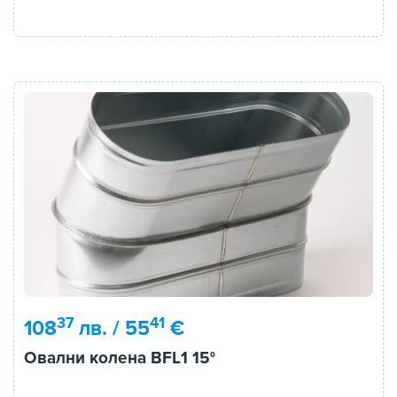
37
41
108
лв. / 55
€
Овални колена BFL1 15°