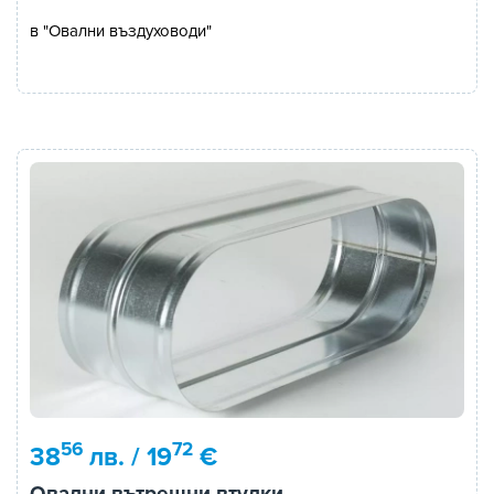
в "Овални въздуховоди"
56
72
38
лв. / 19
€