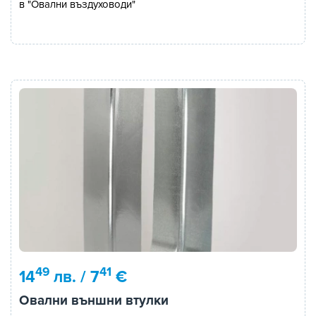
в "Овални въздуховоди"
49
41
14
лв. / 7
€
Овални външни втулки