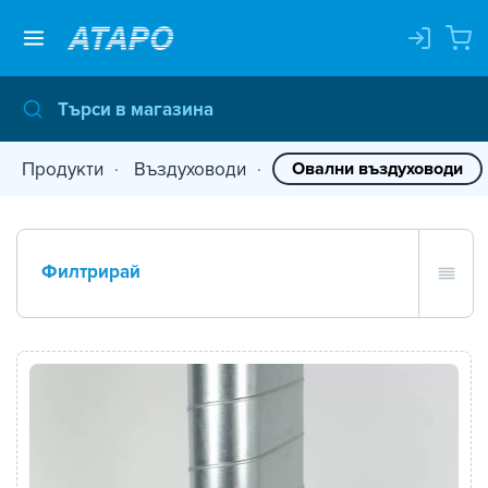
Продукти
Въздуховоди
Овални въздуховоди
Филтрирай