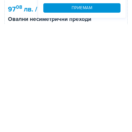
08
64
97
лв. / 49
€
ПРИЕМАМ
Овални несиметрични преходи
в "Овални въздуховоди"