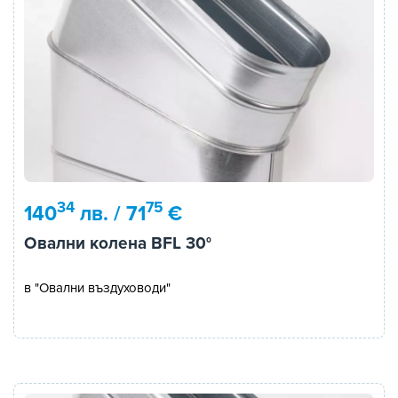
34
75
140
лв. / 71
€
Овални колена BFL 30°
в "Овални въздуховоди"