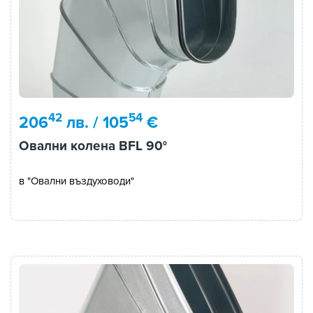
42
54
206
лв. / 105
€
Овални колена BFL 90°
в "Овални въздуховоди"