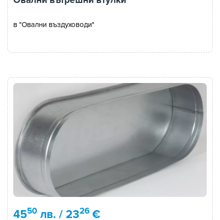
Овални вътрешни втулки
в "Овални въздуховоди"
50
26
45
лв. / 23
€