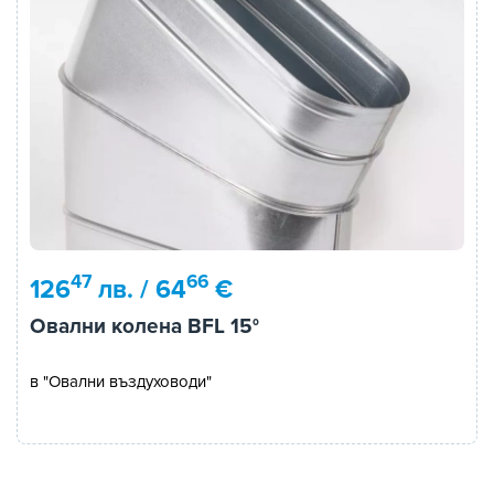
47
66
126
лв. / 64
€
Овални колена BFL 15°
в "Овални въздуховоди"