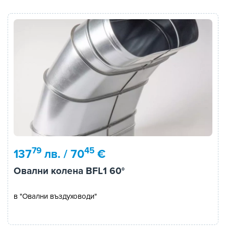
79
45
137
лв. / 70
€
Овални колена BFL1 60°
в "Овални въздуховоди"